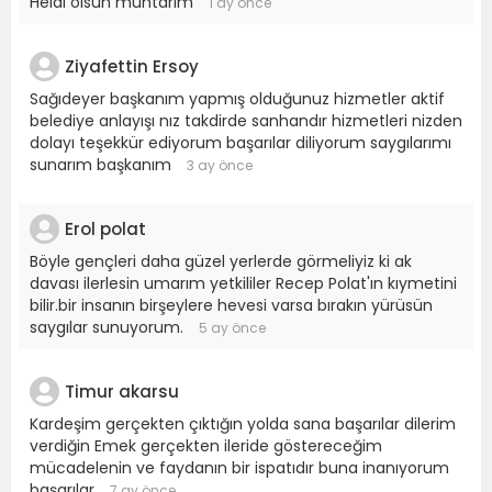
Helal olsun muhtarım
1 ay önce
Ziyafettin Ersoy
Sağıdeyer başkanım yapmış olduğunuz hizmetler aktif
belediye anlayışı nız takdirde sanhandır hizmetleri nizden
dolayı teşekkür ediyorum başarılar diliyorum saygılarımı
sunarım başkanım
3 ay önce
Erol polat
Böyle gençleri daha güzel yerlerde görmeliyiz ki ak
davası ilerlesin umarım yetkililer Recep Polat'ın kıymetini
bilir.bir insanın birşeylere hevesi varsa bırakın yürüsün
saygılar sunuyorum.
5 ay önce
Timur akarsu
Kardeşim gerçekten çıktığın yolda sana başarılar dilerim
verdiğin Emek gerçekten ileride göstereceğim
mücadelenin ve faydanın bir ispatıdır buna inanıyorum
başarılar
7 ay önce