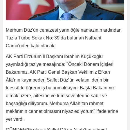
Merhum Düz'ün cenazesi yarın öğle namazının ardından
Tuzla Türbe Sokak No: 39’da bulunan Nalbant
Camii’nden kaldırılacak.
AK Parti Erzurum İl Başkanı İbrahim Küçükoğlu
yayınladığı taziye mesajında; "Önceki Dönem İçişleri
Bakanımız, AK Parti Genel Başkan Vekilimiz Efkan
Âlâ’nın kayınpederi Saffet Düz’ün vefatını derin bir
teessürle öğrenmiş bulunmaktayım. Başta Bakanımız
olmak üzere, ailesine ve tüm sevenlerine sabır ve
başsağlığı diliyorum. Merhuma Allah’tan rahmet,
mekânının cennet olmasını niyaz ediyorum" ifadelerine
yer verdi.
GÜNDEM25 olarak Saffet Düz’e Allah’tan rahmet,