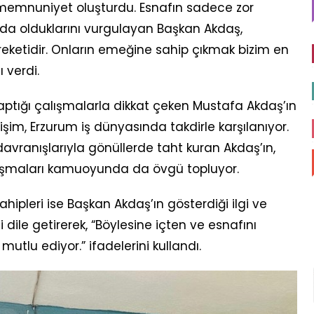
memnuniyet oluşturdu. Esnafın sadece zor
da olduklarını vurgulayan Başkan Akdaş,
bereketidir. Onların emeğine sahip çıkmak bizim en
 verdi.
ptığı çalışmalarla dikkat çeken Mustafa Akdaş’ın
işim, Erzurum iş dünyasında takdirle karşılanıyor.
davranışlarıyla gönüllerde taht kuran Akdaş’ın,
ışmaları kamuoyunda da övgü topluyor.
ahipleri ise Başkan Akdaş’ın gösterdiği ilgi ve
le getirerek, “Böylesine içten ve esnafını
utlu ediyor.” ifadelerini kullandı.