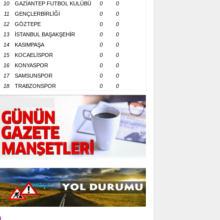
10
GAZİANTEP FUTBOL KULÜBÜ
0
0
11
GENÇLERBİRLİĞİ
0
0
12
GÖZTEPE
0
0
13
İSTANBUL BAŞAKŞEHİR
0
0
14
KASIMPAŞA
0
0
15
KOCAELİSPOR
0
0
16
KONYASPOR
0
0
17
SAMSUNSPOR
0
0
18
TRABZONSPOR
0
0