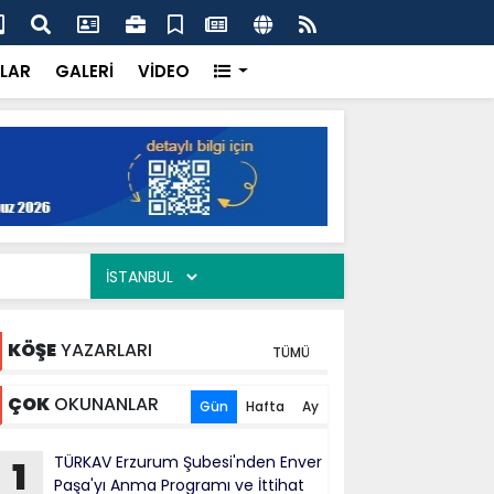
ercisi Dönerci Bey, Organizasyonların da Vazgeçilmez
AK 
Siy
LAR
GALERİ
VİDEO
KÖŞE
YAZARLARI
TÜMÜ
ÇOK
OKUNANLAR
Gün
Hafta
Ay
TÜRKAV Erzurum Şubesi'nden Enver
1
Paşa'yı Anma Programı ve İttihat