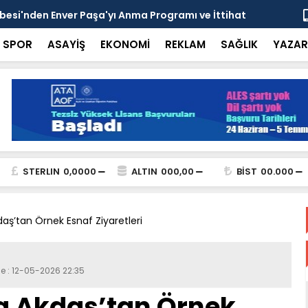
esi'nden Enver Paşa'yı Anma Programı ve İttihat
Şehrin Dön
nsı
Adresi
SPOR
ASAYİŞ
EKONOMİ
REKLAM
SAĞLIK
YAZAR
STERLIN
0,0000
ALTIN
000,00
BİST
00.000
ş’tan Örnek Esnaf Ziyaretleri
e : 12-05-2026 22:35
a Akdaş’tan Örnek