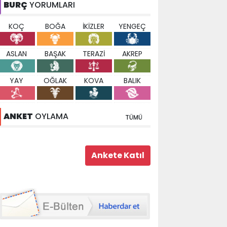
BURÇ
YORUMLARI
KOÇ
BOĞA
İKİZLER
YENGEÇ
ASLAN
BAŞAK
TERAZİ
AKREP
YAY
OĞLAK
KOVA
BALIK
ANKET
OYLAMA
TÜMÜ