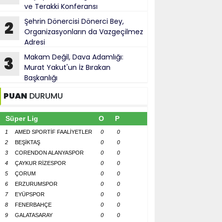
ve Terakki Konferansı
Şehrin Dönercisi Dönerci Bey,
2
Organizasyonların da Vazgeçilmez
Adresi
Makam Değil, Dava Adamlığı:
3
Murat Yakut'un İz Bırakan
Başkanlığı
PUAN
DURUMU
Süper Lig
O
P
1
AMED SPORTİF FAALİYETLER
0
0
2
BEŞİKTAŞ
0
0
3
CORENDON ALANYASPOR
0
0
4
ÇAYKUR RİZESPOR
0
0
5
ÇORUM
0
0
6
ERZURUMSPOR
0
0
7
EYÜPSPOR
0
0
8
FENERBAHÇE
0
0
9
GALATASARAY
0
0