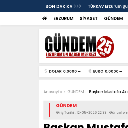
: Murat Yakut'un İz Bırakan Başkanlığı
SON DAKİKA
TÜRKAV Erzurum Şub
ve Terakki Konfera
ERZURUM
SİYASET
GÜNDEM
DOLAR
0,0000
EURO
0,0000
Anasayfa
GÜNDEM
Başkan Mustafa Akda
GÜNDEM
Giriş Tarihi : 12-05-2026 22:33 Güncellem
Başkan Mustaf