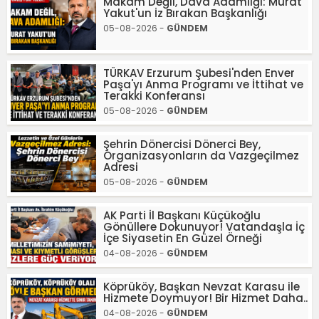
Makam Değil, Dava Adamlığı: Murat
Yakut'un İz Bırakan Başkanlığı
05-08-2026 -
GÜNDEM
TÜRKAV Erzurum Şubesi'nden Enver
Paşa'yı Anma Programı ve İttihat ve
Terakki Konferansı
05-08-2026 -
GÜNDEM
Şehrin Dönercisi Dönerci Bey,
Organizasyonların da Vazgeçilmez
Adresi
05-08-2026 -
GÜNDEM
AK Parti İl Başkanı Küçükoğlu
Gönüllere Dokunuyor! Vatandaşla İç
İçe Siyasetin En Güzel Örneği
04-08-2026 -
GÜNDEM
Köprüköy, Başkan Nevzat Karasu ile
Hizmete Doymuyor! Bir Hizmet Daha..
04-08-2026 -
GÜNDEM