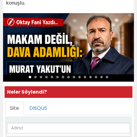
konuştu.
Neler Söylendi?
Site
DISQUS