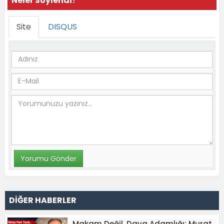
Neler Söylendi?
Site
DISQUS
DİĞER HABERLER
Makam Değil, Dava Adamlığı: Murat