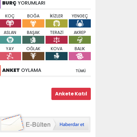
BURÇ
YORUMLARI
KOÇ
BOĞA
İKİZLER
YENGEÇ
ASLAN
BAŞAK
TERAZİ
AKREP
YAY
OĞLAK
KOVA
BALIK
ANKET
OYLAMA
TÜMÜ