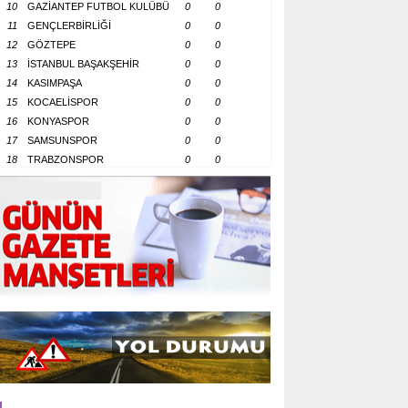
10
GAZİANTEP FUTBOL KULÜBÜ
0
0
11
GENÇLERBİRLİĞİ
0
0
12
GÖZTEPE
0
0
13
İSTANBUL BAŞAKŞEHİR
0
0
14
KASIMPAŞA
0
0
15
KOCAELİSPOR
0
0
16
KONYASPOR
0
0
17
SAMSUNSPOR
0
0
18
TRABZONSPOR
0
0