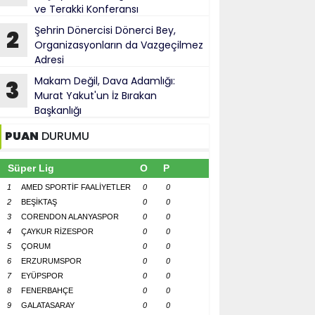
ve Terakki Konferansı
Şehrin Dönercisi Dönerci Bey,
2
Organizasyonların da Vazgeçilmez
Adresi
Makam Değil, Dava Adamlığı:
3
Murat Yakut'un İz Bırakan
Başkanlığı
PUAN
DURUMU
Süper Lig
O
P
1
AMED SPORTİF FAALİYETLER
0
0
2
BEŞİKTAŞ
0
0
3
CORENDON ALANYASPOR
0
0
4
ÇAYKUR RİZESPOR
0
0
5
ÇORUM
0
0
6
ERZURUMSPOR
0
0
7
EYÜPSPOR
0
0
8
FENERBAHÇE
0
0
9
GALATASARAY
0
0