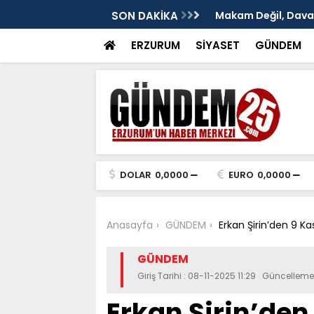
: Murat Yakut'un İz Bırakan Başkanlığı
SON DAKİKA
TÜRKAV Erzurum Şub
ve Terakki Konfera
ERZURUM
SİYASET
GÜNDEM
DOLAR
0,0000
EURO
0,0000
Anasayfa
GÜNDEM
Erkan Şirin’den 9 Ka
GÜNDEM
Giriş Tarihi : 08-11-2025 11:29 Güncelleme 
Erkan Şirin’den