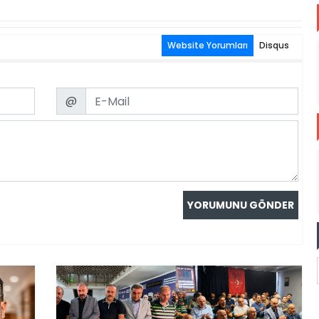
Website Yorumları
Disqus
Email
@