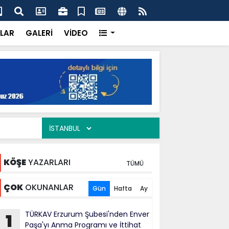
ercisi Dönerci Bey, Organizasyonların da Vazgeçilmez
AK 
Siy
LAR
GALERİ
VİDEO
KÖŞE
YAZARLARI
TÜMÜ
ÇOK
OKUNANLAR
Gün
Hafta
Ay
TÜRKAV Erzurum Şubesi'nden Enver
1
Paşa'yı Anma Programı ve İttihat