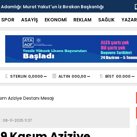
esi'nden Enver Paşa'yı Anma Programı ve İttihat
Şehrin Dön
nsı
Adresi
SPOR
ASAYİŞ
EKONOMİ
REKLAM
SAĞLIK
YAZAR
STERLIN
0,0000
ALTIN
000,00
BİST
00.000
sım Aziziye Destanı Mesajı
: 08-11-2025 11:37
 9 Kasım Aziziye