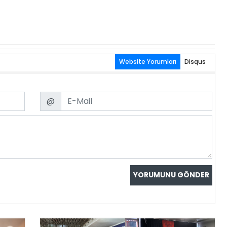
Website Yorumları
Disqus
Email
@