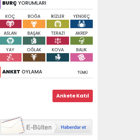
BURÇ
YORUMLARI
KOÇ
BOĞA
İKİZLER
YENGEÇ
ASLAN
BAŞAK
TERAZİ
AKREP
YAY
OĞLAK
KOVA
BALIK
ANKET
OYLAMA
TÜMÜ