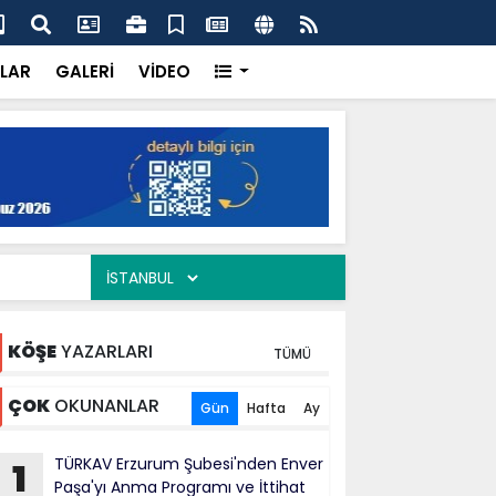
ercisi Dönerci Bey, Organizasyonların da Vazgeçilmez
AK 
Siy
LAR
GALERİ
VİDEO
KÖŞE
YAZARLARI
TÜMÜ
ÇOK
OKUNANLAR
Gün
Hafta
Ay
TÜRKAV Erzurum Şubesi'nden Enver
1
Paşa'yı Anma Programı ve İttihat