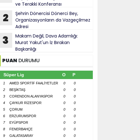
ve Terakki Konferansı
Şehrin Dönercisi Dönerci Bey,
2
Organizasyonların da Vazgeçilmez
Adresi
Makam Değil, Dava Adamlığı:
3
Murat Yakut'un İz Bırakan
Başkanlığı
PUAN
DURUMU
Süper Lig
O
P
1
AMED SPORTİF FAALİYETLER
0
0
2
BEŞİKTAŞ
0
0
3
CORENDON ALANYASPOR
0
0
4
ÇAYKUR RİZESPOR
0
0
5
ÇORUM
0
0
6
ERZURUMSPOR
0
0
7
EYÜPSPOR
0
0
8
FENERBAHÇE
0
0
9
GALATASARAY
0
0