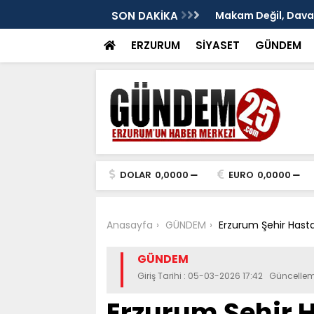
: Murat Yakut'un İz Bırakan Başkanlığı
SON DAKİKA
TÜRKAV Erzurum Şub
ve Terakki Konfera
ERZURUM
SİYASET
GÜNDEM
DOLAR
0,0000
EURO
0,0000
Anasayfa
GÜNDEM
Erzurum Şehir Hasta
GÜNDEM
Giriş Tarihi : 05-03-2026 17:42 Güncelle
Erzurum Şehir H