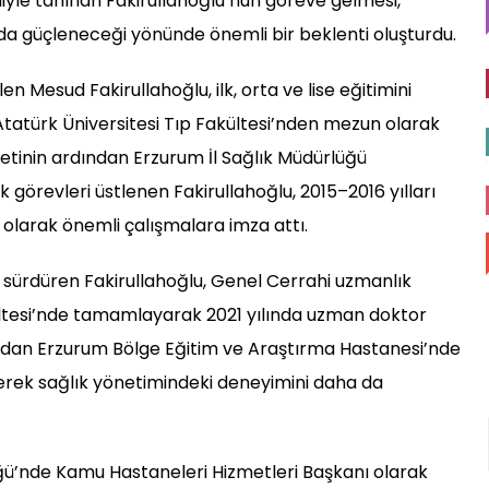
iyle tanınan Fakirullahoğlu’nun göreve gelmesi,
da güçleneceği yönünde önemli bir beklenti oluşturdu.
n Mesud Fakirullahoğlu, ilk, orta ve lise eğitimini
türk Üniversitesi Tıp Fakültesi’nden mezun olarak
etinin ardından Erzurum İl Sağlık Müdürlüğü
k görevleri üstlenen Fakirullahoğlu, 2015–2016 yılları
olarak önemli çalışmalara imza attı.
 sürdüren Fakirullahoğlu, Genel Cerrahi uzmanlık
kültesi’nde tamamlayarak 2021 yılında uzman doktor
ından Erzurum Bölge Eğitim ve Araştırma Hastanesi’nde
erek sağlık yönetimindeki deneyimini daha da
ğü’nde Kamu Hastaneleri Hizmetleri Başkanı olarak