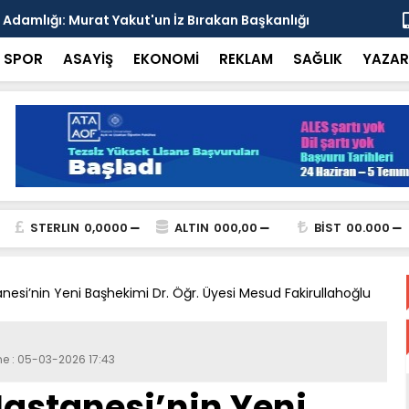
esi'nden Enver Paşa'yı Anma Programı ve İttihat
Şehrin Dön
nsı
Adresi
SPOR
ASAYİŞ
EKONOMİ
REKLAM
SAĞLIK
YAZAR
STERLIN
0,0000
ALTIN
000,00
BİST
00.000
nesi’nin Yeni Başhekimi Dr. Öğr. Üyesi Mesud Fakirullahoğlu
me : 05-03-2026 17:43
astanesi’nin Yeni