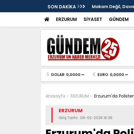
: Murat Yakut'un İz Bırakan Başkanlığı
SON DAKİKA
TÜRKAV Erzurum Şub
ve Terakki Konfera
ERZURUM
SİYASET
GÜNDEM
DOLAR
0,0000
EURO
0,0000
Anasayfa
ERZURUM
Erzurum'da Polist
ERZURUM
Giriş Tarihi : 09-02-2026 16:36
Erzurum'da Pol