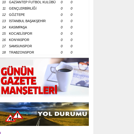
10
GAZİANTEP FUTBOL KULÜBÜ
0
0
11
GENÇLERBİRLİĞİ
0
0
12
GÖZTEPE
0
0
13
İSTANBUL BAŞAKŞEHİR
0
0
14
KASIMPAŞA
0
0
15
KOCAELİSPOR
0
0
16
KONYASPOR
0
0
17
SAMSUNSPOR
0
0
18
TRABZONSPOR
0
0