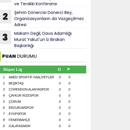
ve Terakki Konferansı
Şehrin Dönercisi Dönerci Bey,
2
Organizasyonların da Vazgeçilmez
Adresi
Makam Değil, Dava Adamlığı:
3
Murat Yakut'un İz Bırakan
Başkanlığı
PUAN
DURUMU
Süper Lig
O
P
1
AMED SPORTİF FAALİYETLER
0
0
2
BEŞİKTAŞ
0
0
3
CORENDON ALANYASPOR
0
0
4
ÇAYKUR RİZESPOR
0
0
5
ÇORUM
0
0
6
ERZURUMSPOR
0
0
7
EYÜPSPOR
0
0
8
FENERBAHÇE
0
0
9
GALATASARAY
0
0