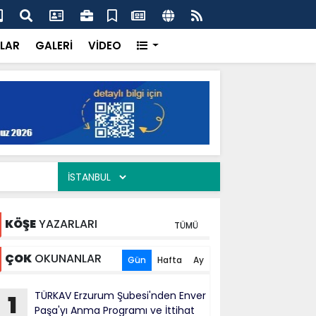
ercisi Dönerci Bey, Organizasyonların da Vazgeçilmez
AK 
Siy
LAR
GALERİ
VİDEO
KÖŞE
YAZARLARI
TÜMÜ
ÇOK
OKUNANLAR
Gün
Hafta
Ay
TÜRKAV Erzurum Şubesi'nden Enver
1
Paşa'yı Anma Programı ve İttihat