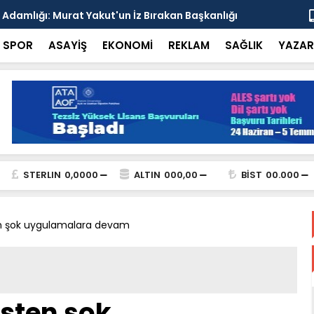
esi'nden Enver Paşa'yı Anma Programı ve İttihat
Şehrin Dön
nsı
Adresi
SPOR
ASAYİŞ
EKONOMİ
REKLAM
SAĞLIK
YAZAR
STERLIN
0,0000
ALTIN
000,00
BİST
00.000
en şok uygulamalara devam
isten şok