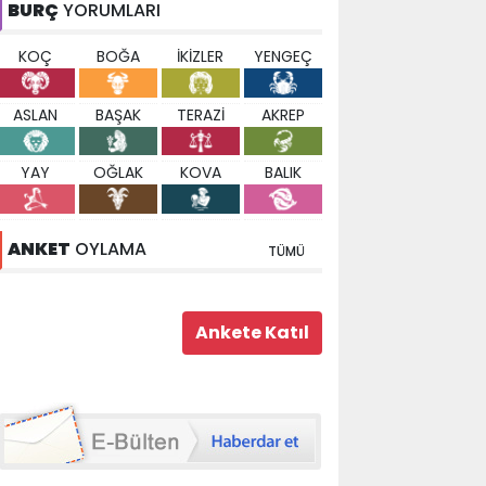
BURÇ
YORUMLARI
KOÇ
BOĞA
İKİZLER
YENGEÇ
ASLAN
BAŞAK
TERAZİ
AKREP
YAY
OĞLAK
KOVA
BALIK
ANKET
OYLAMA
TÜMÜ