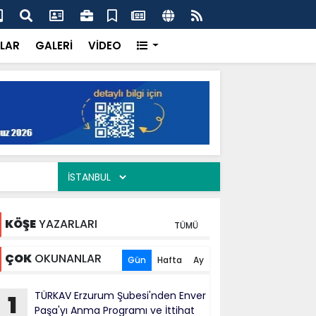
ercisi Dönerci Bey, Organizasyonların da Vazgeçilmez
AK 
Siy
LAR
GALERİ
VİDEO
KÖŞE
YAZARLARI
TÜMÜ
ÇOK
OKUNANLAR
Gün
Hafta
Ay
TÜRKAV Erzurum Şubesi'nden Enver
1
Paşa'yı Anma Programı ve İttihat