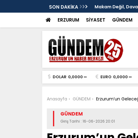
: Murat Yakut'un İz Bırakan Başkanlığı
SON DAKİKA
TÜRKAV Erzurum Şub
ve Terakki Konfera
ERZURUM
SİYASET
GÜNDEM
DOLAR
0,0000
EURO
0,0000
Anasayfa
GÜNDEM
Erzurum’un Geleceği
GÜNDEM
Giriş Tarihi : 16-06-2026 20:01
Erzurum’un Gel