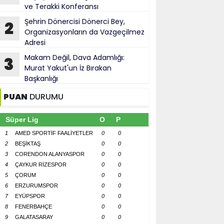
ve Terakki Konferansı
Şehrin Dönercisi Dönerci Bey,
2
Organizasyonların da Vazgeçilmez
Adresi
Makam Değil, Dava Adamlığı:
3
Murat Yakut'un İz Bırakan
Başkanlığı
PUAN
DURUMU
Süper Lig
O
P
1
AMED SPORTİF FAALİYETLER
0
0
2
BEŞİKTAŞ
0
0
3
CORENDON ALANYASPOR
0
0
4
ÇAYKUR RİZESPOR
0
0
5
ÇORUM
0
0
6
ERZURUMSPOR
0
0
7
EYÜPSPOR
0
0
8
FENERBAHÇE
0
0
9
GALATASARAY
0
0