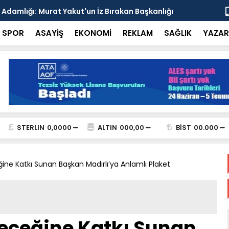
esi'nden Enver Paşa'yı Anma Programı ve İttihat
Şehrin Dön
nsı
Adresi
SPOR
ASAYİŞ
EKONOMİ
REKLAM
SAĞLIK
YAZAR
STERLIN
0,0000
ALTIN
000,00
BİST
00.000
ne Katkı Sunan Başkan Madırlı’ya Anlamlı Plaket
eceğine Katkı Sunan