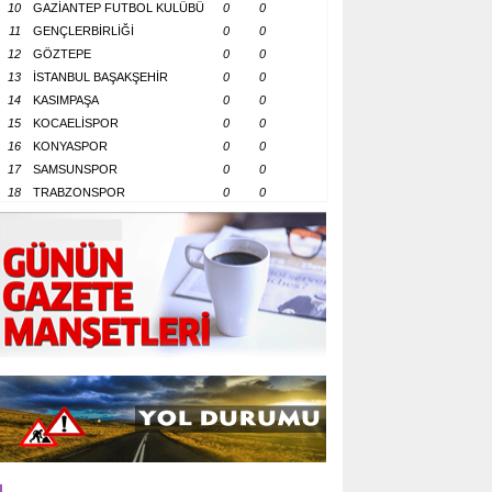
10
GAZİANTEP FUTBOL KULÜBÜ
0
0
11
GENÇLERBİRLİĞİ
0
0
12
GÖZTEPE
0
0
13
İSTANBUL BAŞAKŞEHİR
0
0
14
KASIMPAŞA
0
0
15
KOCAELİSPOR
0
0
16
KONYASPOR
0
0
17
SAMSUNSPOR
0
0
18
TRABZONSPOR
0
0