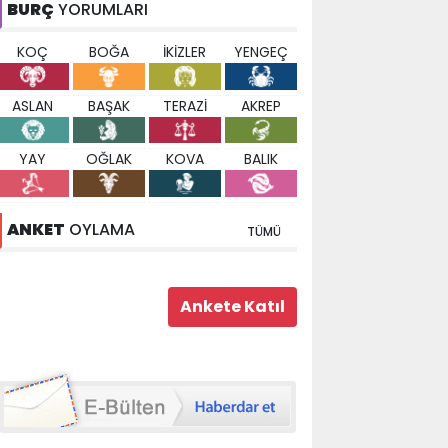
BURÇ
YORUMLARI
KOÇ
BOĞA
İKİZLER
YENGEÇ
ASLAN
BAŞAK
TERAZİ
AKREP
YAY
OĞLAK
KOVA
BALIK
ANKET
OYLAMA
TÜMÜ