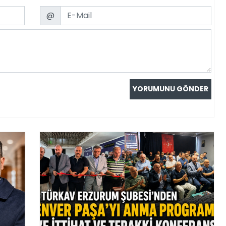
Email
@