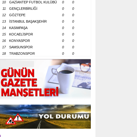
10
GAZİANTEP FUTBOL KULÜBÜ
0
0
11
GENÇLERBİRLİĞİ
0
0
12
GÖZTEPE
0
0
13
İSTANBUL BAŞAKŞEHİR
0
0
14
KASIMPAŞA
0
0
15
KOCAELİSPOR
0
0
16
KONYASPOR
0
0
17
SAMSUNSPOR
0
0
18
TRABZONSPOR
0
0