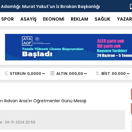
esi'nden Enver Paşa'yı Anma Programı ve İttihat
Şehrin Dön
nsı
Adresi
SPOR
ASAYİŞ
EKONOMİ
REKLAM
SAĞLIK
YAZAR
STERLIN
0,0000
ALTIN
000,00
BİST
00.000
n Rıdvan Aras'ın Öğretmenler Günü Mesajı
e : 24-11-2024 20:59