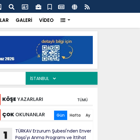
ercisi Dönerci Bey, Organizasyonların da Vazgeçilmez
AK 
Siy
LAR
GALERİ
VİDEO
KÖŞE
YAZARLARI
TÜMÜ
ÇOK
OKUNANLAR
Gün
Hafta
Ay
TÜRKAV Erzurum Şubesi'nden Enver
1
Paşa'yı Anma Programı ve İttihat