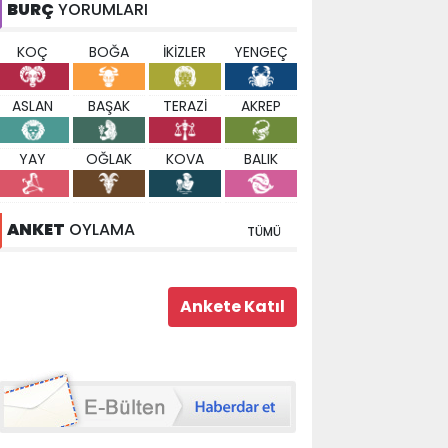
BURÇ
YORUMLARI
KOÇ
BOĞA
İKİZLER
YENGEÇ
ASLAN
BAŞAK
TERAZİ
AKREP
YAY
OĞLAK
KOVA
BALIK
ANKET
OYLAMA
TÜMÜ