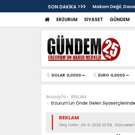
: Murat Yakut'un İz Bırakan Başkanlığı
SON DAKİKA
TÜRKAV Erzurum Şub
ve Terakki Konfera
ERZURUM
SİYASET
GÜNDEM
DOLAR
0,0000
EURO
0,0000
Anasayfa
REKLAM
Erzurum'un Önde Gelen Siyasetçilerinde
REKLAM
Giriş Tarihi : 24-11-2024 20:59 Güncellem