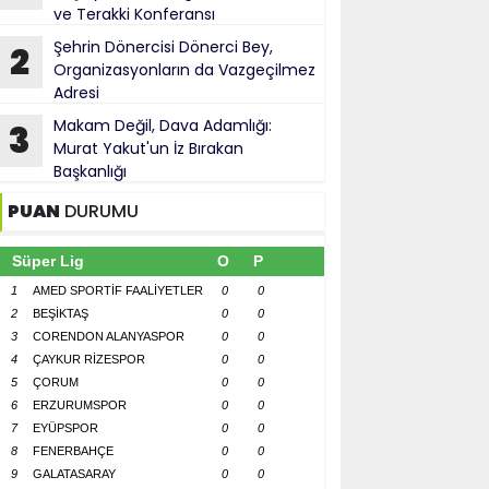
ve Terakki Konferansı
Şehrin Dönercisi Dönerci Bey,
2
Organizasyonların da Vazgeçilmez
Adresi
Makam Değil, Dava Adamlığı:
3
Murat Yakut'un İz Bırakan
Başkanlığı
PUAN
DURUMU
Süper Lig
O
P
1
AMED SPORTİF FAALİYETLER
0
0
2
BEŞİKTAŞ
0
0
3
CORENDON ALANYASPOR
0
0
4
ÇAYKUR RİZESPOR
0
0
5
ÇORUM
0
0
6
ERZURUMSPOR
0
0
7
EYÜPSPOR
0
0
8
FENERBAHÇE
0
0
9
GALATASARAY
0
0