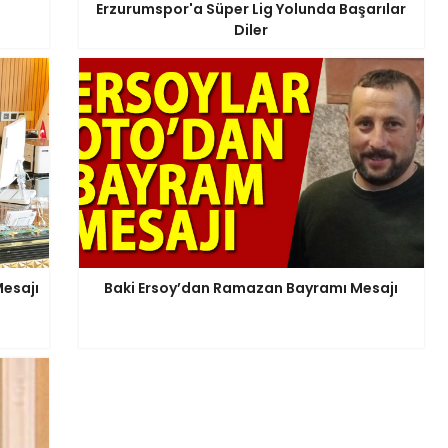
Erzurumspor'a Süper Lig Yolunda Başarılar
Diler
esajı
Baki Ersoy’dan Ramazan Bayramı Mesajı