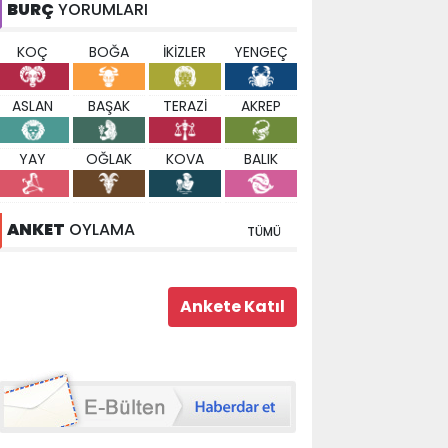
BURÇ
YORUMLARI
KOÇ
BOĞA
İKİZLER
YENGEÇ
ASLAN
BAŞAK
TERAZİ
AKREP
YAY
OĞLAK
KOVA
BALIK
ANKET
OYLAMA
TÜMÜ