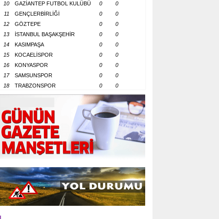
10
GAZİANTEP FUTBOL KULÜBÜ
0
0
11
GENÇLERBİRLİĞİ
0
0
12
GÖZTEPE
0
0
13
İSTANBUL BAŞAKŞEHİR
0
0
14
KASIMPAŞA
0
0
15
KOCAELİSPOR
0
0
16
KONYASPOR
0
0
17
SAMSUNSPOR
0
0
18
TRABZONSPOR
0
0