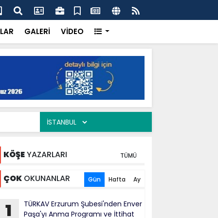
ercisi Dönerci Bey, Organizasyonların da Vazgeçilmez
AK 
Siy
LAR
GALERİ
VİDEO
KÖŞE
YAZARLARI
TÜMÜ
ÇOK
OKUNANLAR
Gün
Hafta
Ay
TÜRKAV Erzurum Şubesi'nden Enver
1
Paşa'yı Anma Programı ve İttihat