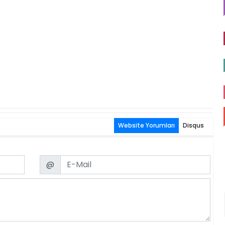
Website Yorumları
Disqus
Email
@