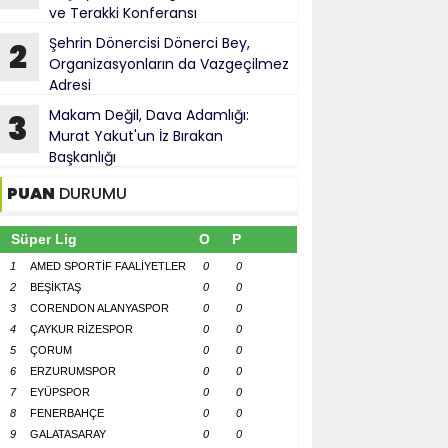
ve Terakki Konferansı
Şehrin Dönercisi Dönerci Bey,
2
Organizasyonların da Vazgeçilmez
Adresi
Makam Değil, Dava Adamlığı:
3
Murat Yakut'un İz Bırakan
Başkanlığı
PUAN
DURUMU
Süper Lig
O
P
1
AMED SPORTİF FAALİYETLER
0
0
2
BEŞİKTAŞ
0
0
3
CORENDON ALANYASPOR
0
0
4
ÇAYKUR RİZESPOR
0
0
5
ÇORUM
0
0
6
ERZURUMSPOR
0
0
7
EYÜPSPOR
0
0
8
FENERBAHÇE
0
0
9
GALATASARAY
0
0