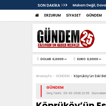
: Murat Yakut'un İz Bırakan Başkanlığı
SON DAKİKA
TÜRKAV Erzurum Şub
ve Terakki Konfera
ERZURUM
SİYASET
GÜNDEM
DOLAR
0,0000
EURO
0,0000
Anasayfa
GÜNDEM
Köprüköy’ün Eski Be
GÜNDEM
Giriş Tarihi : 03-03-2026 22:05 Güncelle
Köprüköy’ün Es