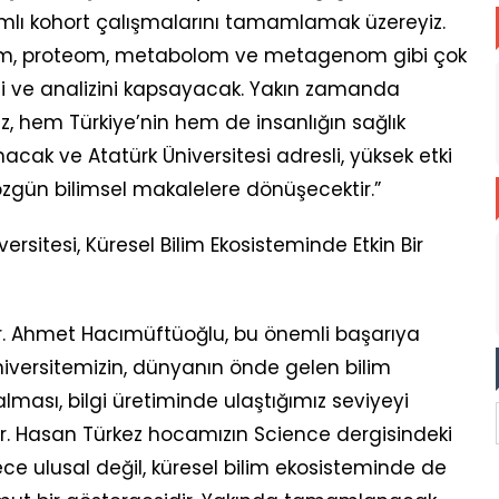
lı kohort çalışmalarını tamamlamak üzereyiz.
tom, proteom, metabolom ve metagenom gibi çok
mini ve analizini kapsayacak. Yakın zamanda
 hem Türkiye’nin hem de insanlığın sağlık
nacak ve Atatürk Üniversitesi adresli, yüksek etki
zgün bilimsel makalelere dönüşecektir.”
ersitesi, Küresel Bilim Ekosisteminde Etkin Bir
 Dr. Ahmet Hacımüftüoğlu, bu önemli başarıya
Üniversitemizin, dünyanın önde gelen bilim
lması, bilgi üretiminde ulaştığımız seviyeyi
Dr. Hasan Türkez hocamızın Science dergisindeki
dece ulusal değil, küresel bilim ekosisteminde de