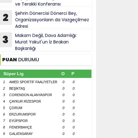
ve Terakki Konferansı
Şehrin Dönercisi Dönerci Bey,
2
Organizasyonların da Vazgeçilmez
Adresi
Makam Değil, Dava Adamlığı:
3
Murat Yakut'un İz Bırakan
Başkanlığı
PUAN
DURUMU
Süper Lig
O
P
1
AMED SPORTİF FAALİYETLER
0
0
2
BEŞİKTAŞ
0
0
3
CORENDON ALANYASPOR
0
0
4
ÇAYKUR RİZESPOR
0
0
5
ÇORUM
0
0
6
ERZURUMSPOR
0
0
7
EYÜPSPOR
0
0
8
FENERBAHÇE
0
0
9
GALATASARAY
0
0