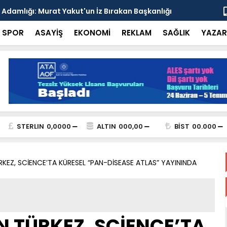
esi'nden Enver Paşa'yı Anma Programı ve İttihat
Şehrin Dön
nsı
Adresi
SPOR
ASAYİŞ
EKONOMİ
REKLAM
SAĞLIK
YAZAR
STERLIN
0,0000
ALTIN
000,00
BİST
00.000
RKEZ, SCİENCE’TA KÜRESEL “PAN-DİSEASE ATLAS” YAYININDA
N TÜRKEZ, SCİENCE’TA