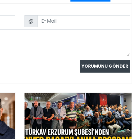
Email
@