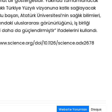
somut bir göstergesidir. Yakında tamamlanacak
lıklı Türkiye Yüzyılı vizyonuna katkı sağlayacak
Bu başarı, Atatürk Üniversitesi’nin sağlık bilimleri,
ındaki uluslararası görünürlüğünü, iş birliği
i daha da güçlendirmiştir” ifadelerini kullandı.
//www.science.org/doi/10.1126/science.adx2678
Website Yorumları
Disqus