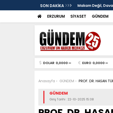
: Murat Yakut'un İz Bırakan Başkanlığı
SON DAKİKA
TÜRKAV Erzurum Şub
ve Terakki Konfera
ERZURUM
SİYASET
GÜNDEM
DOLAR
0,0000
EURO
0,0000
Anasayfa
GÜNDEM
PROF. DR. HASAN TÜ
GÜNDEM
Giriş Tarihi : 22-10-2025 15:08
PROF. DR. HASA