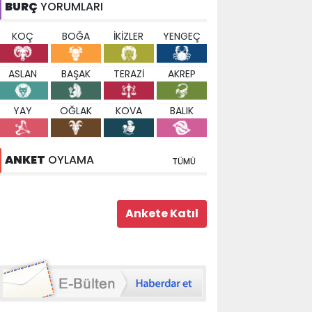
BURÇ
YORUMLARI
KOÇ
BOĞA
İKİZLER
YENGEÇ
ASLAN
BAŞAK
TERAZİ
AKREP
YAY
OĞLAK
KOVA
BALIK
ANKET
OYLAMA
TÜMÜ