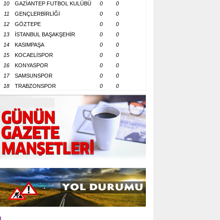
10
GAZİANTEP FUTBOL KULÜBÜ
0
0
11
GENÇLERBİRLİĞİ
0
0
12
GÖZTEPE
0
0
13
İSTANBUL BAŞAKŞEHİR
0
0
14
KASIMPAŞA
0
0
15
KOCAELİSPOR
0
0
16
KONYASPOR
0
0
17
SAMSUNSPOR
0
0
18
TRABZONSPOR
0
0