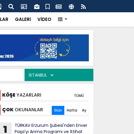
ercisi Dönerci Bey, Organizasyonların da Vazgeçilmez
AK 
Siy
LAR
GALERİ
VİDEO
KÖŞE
YAZARLARI
TÜMÜ
ÇOK
OKUNANLAR
Gün
Hafta
Ay
TÜRKAV Erzurum Şubesi'nden Enver
1
Paşa'yı Anma Programı ve İttihat