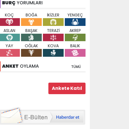
BURÇ
YORUMLARI
KOÇ
BOĞA
İKİZLER
YENGEÇ
ASLAN
BAŞAK
TERAZİ
AKREP
YAY
OĞLAK
KOVA
BALIK
ANKET
OYLAMA
TÜMÜ