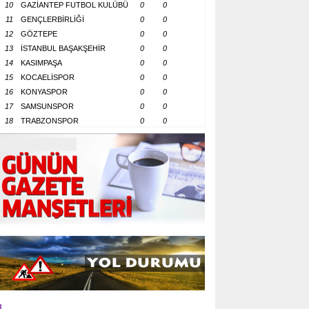
10
GAZİANTEP FUTBOL KULÜBÜ
0
0
11
GENÇLERBİRLİĞİ
0
0
12
GÖZTEPE
0
0
13
İSTANBUL BAŞAKŞEHİR
0
0
14
KASIMPAŞA
0
0
15
KOCAELİSPOR
0
0
16
KONYASPOR
0
0
17
SAMSUNSPOR
0
0
18
TRABZONSPOR
0
0