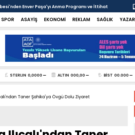
esi'nden Enver Paşa'yı Anma Programı ve İttihat
Şehrin Dön
nsı
Adresi
SPOR
ASAYİŞ
EKONOMİ
REKLAM
SAĞLIK
YAZAR
STERLIN
0,0000
ALTIN
000,00
BİST
00.000
ıcalı'ndan Taner Şahika'ya Övgü Dolu Ziyaret
a Ilıcalı'ndan Taner