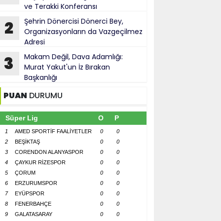
ve Terakki Konferansı
Şehrin Dönercisi Dönerci Bey,
2
Organizasyonların da Vazgeçilmez
Adresi
Makam Değil, Dava Adamlığı:
3
Murat Yakut'un İz Bırakan
Başkanlığı
PUAN
DURUMU
Süper Lig
O
P
1
AMED SPORTİF FAALİYETLER
0
0
2
BEŞİKTAŞ
0
0
3
CORENDON ALANYASPOR
0
0
4
ÇAYKUR RİZESPOR
0
0
5
ÇORUM
0
0
6
ERZURUMSPOR
0
0
7
EYÜPSPOR
0
0
8
FENERBAHÇE
0
0
9
GALATASARAY
0
0