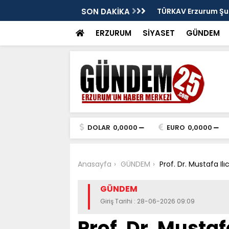
: Murat Yakut'un İz Bırakan Başkanlığı
SON DAKİKA
TÜRKAV Erzurum Şub
ve Terakki Konfera
ERZURUM
SİYASET
GÜNDEM
DOLAR
0,0000
EURO
0,0000
Anasayfa
GÜNDEM
Prof. Dr. Mustafa Il
GÜNDEM
Giriş Tarihi : 28-06-2026 09:09
Prof. Dr. Mustaf