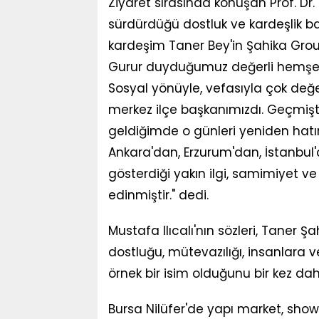
Ziyaret sırasında konuşan Prof. Dr. M
sürdürdüğü dostluk ve kardeşlik ba
kardeşim Taner Bey'in Şahika Gro
Gurur duyduğumuz değerli hemşeri
Sosyal yönüyle, vefasıyla çok değer
merkez ilçe başkanımızdı. Geçmişt
geldiğimde o günleri yeniden hatırlı
Ankara'dan, Erzurum'dan, İstanbul'
gösterdiği yakın ilgi, samimiyet ve 
edinmiştir." dedi.
Mustafa Ilıcalı'nın sözleri, Taner Şa
dostluğu, mütevazılığı, insanlara 
örnek bir isim olduğunu bir kez da
Bursa Nilüfer'de yapı market, sho