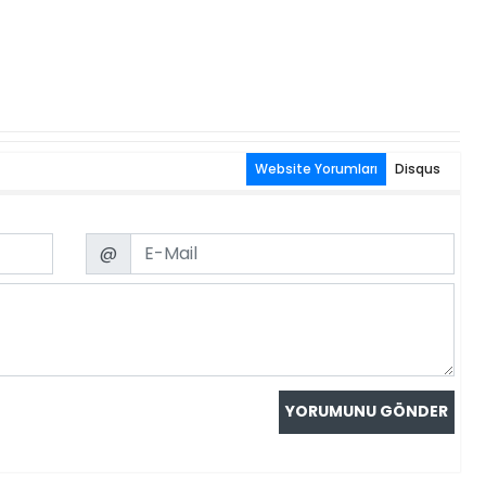
Website Yorumları
Disqus
Email
@