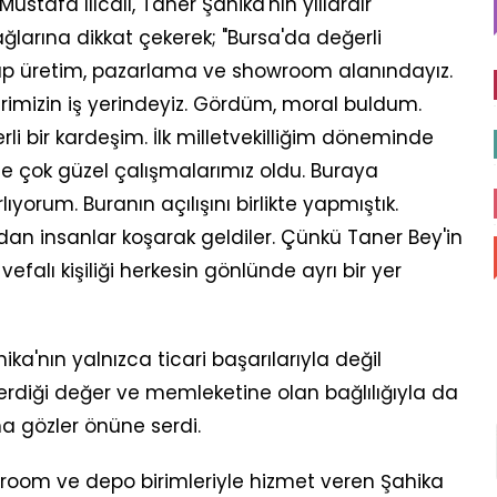
ustafa Ilıcalı, Taner Şahika'nın yıllardır
ğlarına dikkat çekerek; "Bursa'da değerli
up üretim, pazarlama ve showroom alanındayız.
mizin iş yerindeyiz. Gördüm, moral buldum.
li bir kardeşim. İlk milletvekilliğim döneminde
e çok güzel çalışmalarımız oldu. Buraya
yorum. Buranın açılışını birlikte yapmıştık.
dan insanlar koşarak geldiler. Çünkü Taner Bey'in
vefalı kişiliği herkesin gönlünde ayrı bir yer
hika'nın yalnızca ticari başarılarıyla değil
verdiği değer ve memleketine olan bağlılığıyla da
ha gözler önüne serdi.
wroom ve depo birimleriyle hizmet veren Şahika