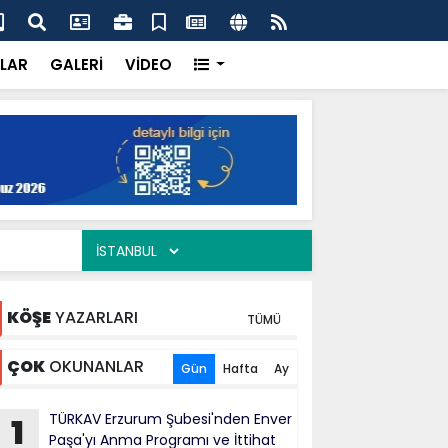
ercisi Dönerci Bey, Organizasyonların da Vazgeçilmez
AK 
Siy
LAR
GALERİ
VİDEO
KÖŞE
YAZARLARI
TÜMÜ
ÇOK
OKUNANLAR
Gün
Hafta
Ay
TÜRKAV Erzurum Şubesi'nden Enver
1
Paşa'yı Anma Programı ve İttihat