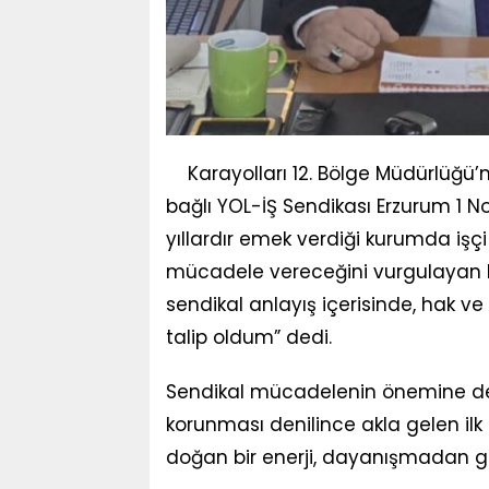
Karayolları 12. Bölge Müdürlüğü’
bağlı YOL-İŞ Sendikası Erzurum 1 No
yıllardır emek verdiği kurumda işçi
mücadele vereceğini vurgulayan De
sendikal anlayış içerisinde, hak v
talip oldum” dedi.
Sendikal mücadelenin önemine değ
korunması denilince akla gelen ilk 
doğan bir enerji, dayanışmadan gele