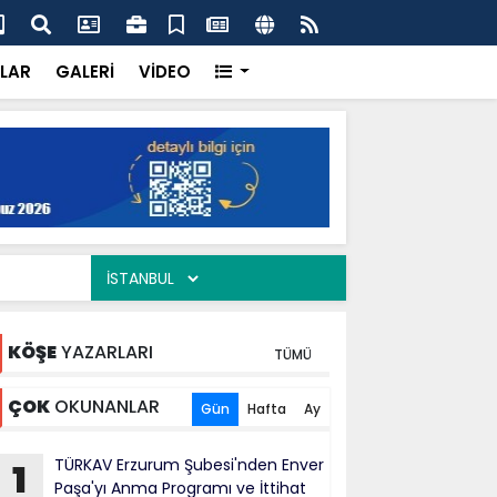
ercisi Dönerci Bey, Organizasyonların da Vazgeçilmez
AK 
Siy
LAR
GALERİ
VİDEO
KÖŞE
YAZARLARI
TÜMÜ
ÇOK
OKUNANLAR
Gün
Hafta
Ay
TÜRKAV Erzurum Şubesi'nden Enver
1
Paşa'yı Anma Programı ve İttihat