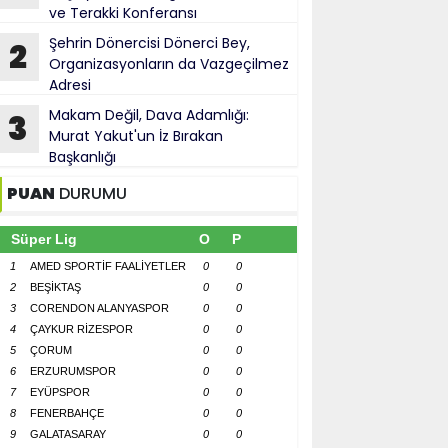
ve Terakki Konferansı
Şehrin Dönercisi Dönerci Bey,
2
Organizasyonların da Vazgeçilmez
Adresi
Makam Değil, Dava Adamlığı:
3
Murat Yakut'un İz Bırakan
Başkanlığı
PUAN
DURUMU
Süper Lig
O
P
1
AMED SPORTİF FAALİYETLER
0
0
2
BEŞİKTAŞ
0
0
3
CORENDON ALANYASPOR
0
0
4
ÇAYKUR RİZESPOR
0
0
5
ÇORUM
0
0
6
ERZURUMSPOR
0
0
7
EYÜPSPOR
0
0
8
FENERBAHÇE
0
0
9
GALATASARAY
0
0