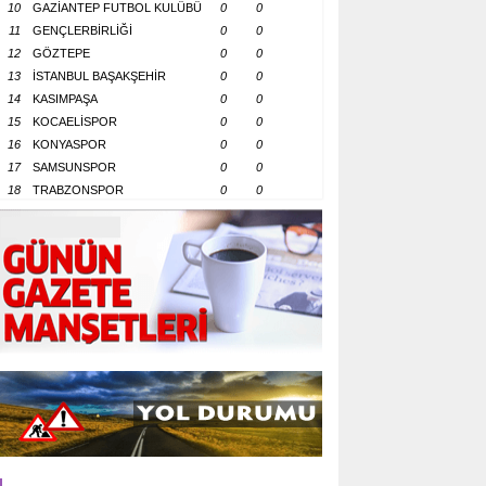
10
GAZİANTEP FUTBOL KULÜBÜ
0
0
11
GENÇLERBİRLİĞİ
0
0
12
GÖZTEPE
0
0
13
İSTANBUL BAŞAKŞEHİR
0
0
14
KASIMPAŞA
0
0
15
KOCAELİSPOR
0
0
16
KONYASPOR
0
0
17
SAMSUNSPOR
0
0
18
TRABZONSPOR
0
0