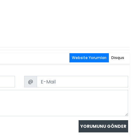
Website Yorumları
Disqus
Email
@