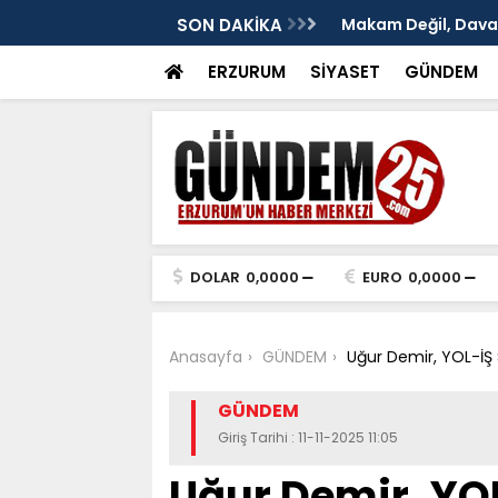
: Murat Yakut'un İz Bırakan Başkanlığı
SON DAKİKA
TÜRKAV Erzurum Şub
ve Terakki Konfera
ERZURUM
SİYASET
GÜNDEM
DOLAR
0,0000
EURO
0,0000
Anasayfa
GÜNDEM
Uğur Demir, YOL-İŞ S
GÜNDEM
Giriş Tarihi : 11-11-2025 11:05
Uğur Demir, YO