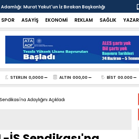
esi'nden Enver Paşa'yı Anma Programı ve İttihat
Şehrin Dön
nsı
Adresi
SPOR
ASAYİŞ
EKONOMİ
REKLAM
SAĞLIK
YAZAR
STERLIN
0,0000
ALTIN
000,00
BİST
00.000
endikası'na Adaylığını Açıkladı
L-İŞ Sendikası'na