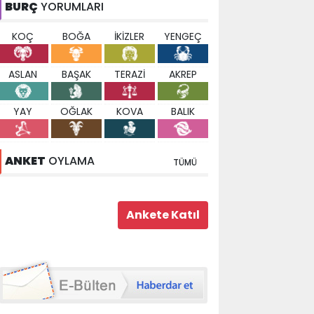
BURÇ
YORUMLARI
KOÇ
BOĞA
İKİZLER
YENGEÇ
ASLAN
BAŞAK
TERAZİ
AKREP
YAY
OĞLAK
KOVA
BALIK
ANKET
OYLAMA
TÜMÜ