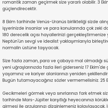
romantik zaman geçirmek size yararlı olabilir. 3 E
güçlendirecektir.
8 Ekim tarihinde Venüs-Uranüs birlikteliği sizde al
işyerinizde insanlar ve para konularında çok zek
180 derecelik açısı hayallerinizi gerçekleştirmenize
Neptün'ün sevgi ve idealist yaklaşımlarıyla birleşt
normalin üstüne taşıyacak.
Size fazla zaman, para ve çabaya mal olmadığı süre
yeni uğraşlarınızda fazla ileri giderseniz 17 Ekim'de
yaşamınız ve kariyer alanlarınızı yeniden şekillendir
Bugün tutamayacağınız sözler vermemelisiniz. 25 E
Gecikmeleri görmek veya sınırlarınızı fark etmek siz
tarihinde Mars-Jüpiter karşıtlığı heyecanınızı körük
girmesi ile arzularınızı dizginlemeniz kolaylaşacak.