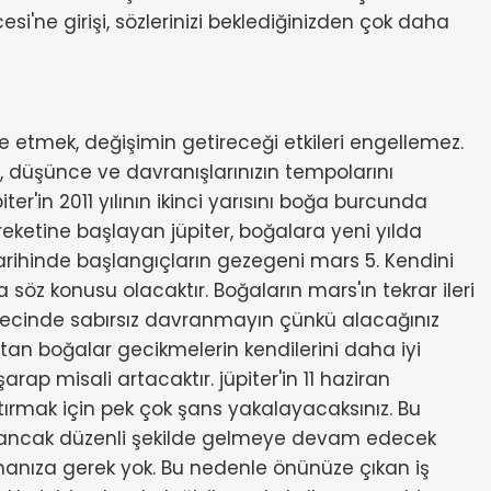
i'ne girişi, sözlerinizi beklediğinizden çok daha
etmek, değişimin getireceği etkileri engellemez.
, düşünce ve davranışlarınızın tempolarını
piter'in 2011 yılının ikinci yarısını boğa burcunda
areketine başlayan jüpiter, boğalara yeni yılda
tarihinde başlangıçların gezegeni mars 5. Kendini
söz konusu olacaktır. Boğaların mars'ın tekrar ileri
ürecinde sabırsız davranmayın çünkü alacağınız
tan boğalar gecikmelerin kendilerini daha iyi
ap misali artacaktır. jüpiter'in 11 haziran
rttırmak için pek çok şans yakalayacaksınız. Bu
ektir ancak düzenli şekilde gelmeye devam edecek
anıza gerek yok. Bu nedenle önünüze çıkan iş