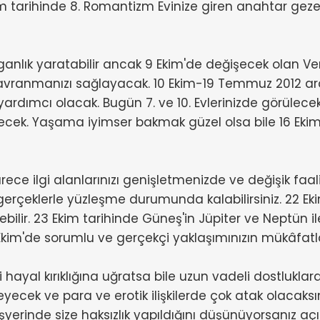
kim tarihinde 8. Romantizm Evinize giren anahtar gez
ınganlık yaratabilir ancak 9 Ekim'de değişecek olan Ve
i davranmanızı sağlayacak. 10 Ekim-19 Temmuz 2012 
 yardımcı olacak. Bugün 7. ve 10. Evlerinizde görülece
irecek. Yaşama iyimser bakmak güzel olsa bile 16 Eki
ce ilgi alanlarınızı genişletmenizde ve değişik faa
 gerçeklerle yüzleşme durumunda kalabilirsiniz. 22 Eki
ebilir. 23 Ekim tarihinde Güneş'in Jüpiter ve Neptün il
kim'de sorumlu ve gerçekçi yaklaşımınızın mükâfatlar
i hayal kırıklığına uğratsa bile uzun vadeli dostlukla
leyecek ve para ve erotik ilişkilerde çok atak olacaks
 İşyerinde size haksızlık yapıldığını düşünüyorsanız 