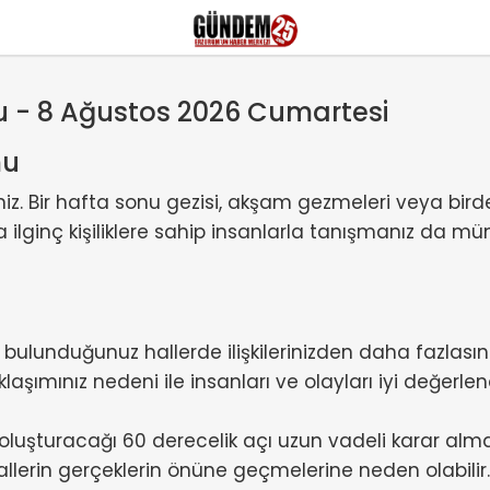
 - 8 Ağustos 2026 Cumartesi
mu
iniz. Bir hafta sonu gezisi, akşam gezmeleri veya bird
 ilginç kişiliklere sahip insanlarla tanışmanız da m
unduğunuz hallerde ilişkilerinizden daha fazlasını be
şımınız nedeni ile insanları ve olayları iyi değerlend
uşturacağı 60 derecelik açı uzun vadeli karar alman
llerin gerçeklerin önüne geçmelerine neden olabil