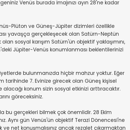
egeniniz Venüs burada imajınızı ayın 28'ne kadar
nüs-Plüton ve Güneş-Jüpiter dizimleri özellikle
arası yavaşça gerçekleşecek olan Satürn-Neptün
k olan sosyal karışım Satürn'ün objektif yaklaşımını,
m'deki Jüpiter-Venüs konumlanması beklentilerinizi
liyetlerde bulunmanızda hiçbir mahzur yoktur. Eğer
m tarihinde 7. Evinize girecek olan Güneş kişisel
e alacağı konum sizin sosyal etkinizi arttıracaktır.
ını göreceksiniz.
rda bu gerçekleri bilmek çok önemlidir. 28 Ekim
ınız. Aynı gün Venüs'ün objektif Terazi Dönencesi'ne
açık ve net konuşmalısınız ancak rezalet çıkarmaktan