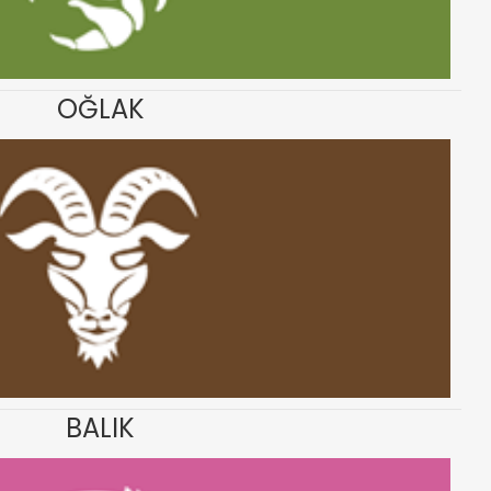
OĞLAK
BALIK