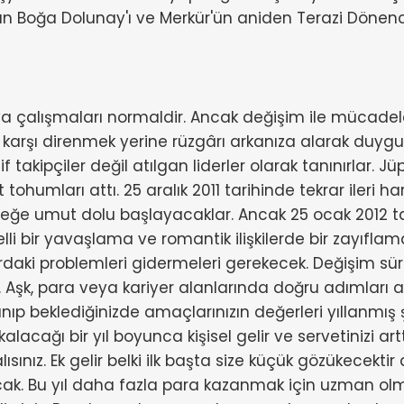
an Boğa Dolunay'ı ve Merkür'ün aniden Terazi Dönences
 çalışmaları normaldir. Ancak değişim ile mücadele 
karşı direnmek yerine rüzgârı arkanıza alarak duygu
f takipçiler değil atılgan liderler olarak tanınırlar. Jü
ohumları attı. 25 aralık 2011 tarihinde tekrar ileri h
eleceğe umut dolu başlayacaklar. Ancak 25 ocak 2012 
i bir yavaşlama ve romantik ilişkilerde bir zayıflama 
rdaki problemleri gidermeleri gerekecek. Değişim s
Aşk, para veya kariyer alanlarında doğru adımları a
p beklediğinizde amaçlarınızın değerleri yıllanmış şar
kalacağı bir yıl boyunca kişisel gelir ve servetinizi a
malısınız. Ek gelir belki ilk başta size küçük gözükec
ak. Bu yıl daha fazla para kazanmak için uzman olm