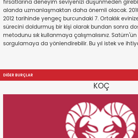
fırsatlarına deneyim seviyenizi düşünmeden girebil
alanda uzmanlaşmaktan daha önemli olacak. 2010 yıl
2012 tarihinde yengeç burcundaki 7. Ortaklık evinize 
sürecini doldurmuş bir kişi olarak bundan sonra dos
metodunu sık kullanmaya çalışmalısınız. Satürn'ün bu 
sorgulamaya da yönlendirebilir. Bu yıl istek ve ihti
DİĞER BURÇLAR
KOÇ