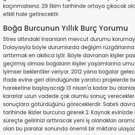
kaçınmalısınız. 29 Ekim tarihinde ortaya çıkacak ol
etkili hale getirecektir.
Boğa Burcunun Yıllık Burç Yorumu
Stres altındaki insanların mevcut durumu korumaya
Dolayısıyla böyle durumlarda değişim rüzgârlarına 
arttırmak en akıllıca iştir. Böyle davranan kişiler pasi
geçirmiş olması boğaların kişiler yaşamlarına umut t
iyimser beklentiler veriyor. 2012 yılına boğalar g
ifade evine geri döndüğünde yaratıcı projelerde bell
hareketine başlayacağı 13 nisan'a kadar bu alanla
kararlar uzun vadede çok olumlu sonuç verecekler. 
sonuçlara götürdüğünü göreceklerdir. Sabırlı davranı
tarihinde ikizler burcuna girerek 2. Kaynak evinizde 
süreçte gelirinizi arttıracak yeni iş olanakları ara
olan bu paralar sonunda önemli bir miktara ulaşac