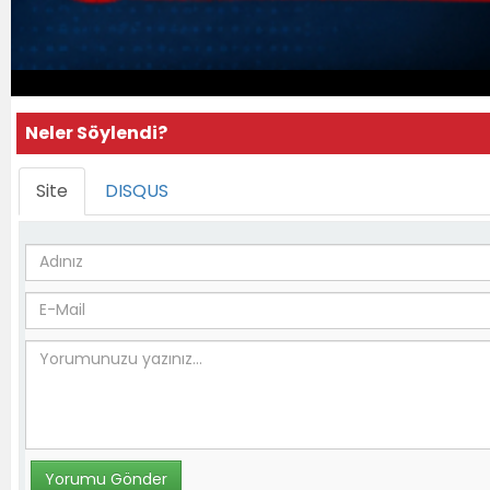
Neler Söylendi?
Site
DISQUS