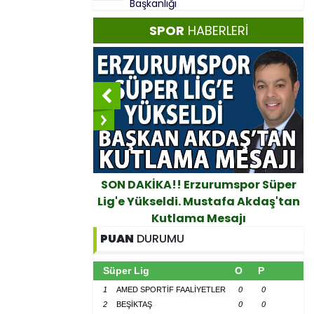
Başkanlığı
SPOR
HABERLERİ
Lig’e Yükseldi:
SON DAKİKA!! Erzurumspor Süper
Tebrik Mesajı
Lig'e Yükseldi. Mustafa Akdaş'tan
Kutlama Mesajı
PUAN
DURUMU
Süper Lig
O
P
1
AMED SPORTİF FAALİYETLER
0
0
2
BEŞİKTAŞ
0
0