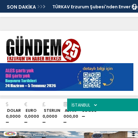
lığı: Murat Yakut'un İz
SON DAKİKA
TÜRKAV Erzurum Şubesi'nden Enver Pa
Anma Programı ve İttihat ve Terakki
Konferansı
BİST
DOLAR
EURO
STERLIN
ALTIN
00.000
0,0000
0,0000
0,0000
000,00