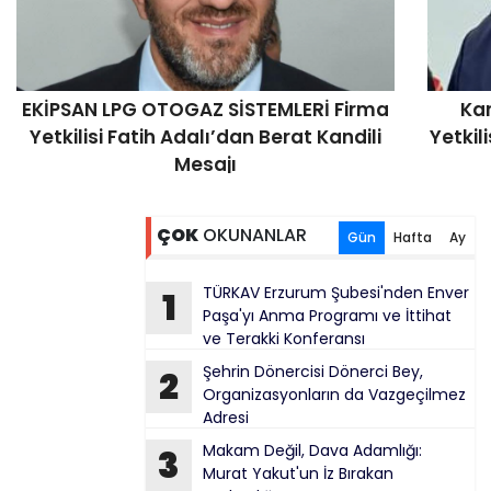
EKİPSAN LPG OTOGAZ SİSTEMLERİ Firma
Ka
Yetkilisi Fatih Adalı’dan Berat Kandili
Yetkil
Mesajı
ÇOK
OKUNANLAR
Gün
Hafta
Ay
TÜRKAV Erzurum Şubesi'nden Enver
1
Paşa'yı Anma Programı ve İttihat
ve Terakki Konferansı
Şehrin Dönercisi Dönerci Bey,
2
Organizasyonların da Vazgeçilmez
Adresi
Makam Değil, Dava Adamlığı:
3
Murat Yakut'un İz Bırakan