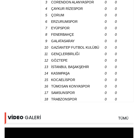
3
CORENDON ALANYASPOR
0
0
4
ÇAYKUR RİZESPOR
0
0
5
ÇORUM
0
0
6
ERZURUMSPOR
0
0
7
EYÜPSPOR
0
0
8
FENERBAHÇE
0
0
9
GALATASARAY
0
0
10
GAZİANTEP FUTBOL KULÜBÜ
0
0
11
GENÇLERBİRLİĞİ
0
0
12
GÖZTEPE
0
0
13
İSTANBUL BAŞAKŞEHİR
0
0
14
KASIMPAŞA
0
0
15
KOCAELİSPOR
0
0
16
TÜMOSAN KONYASPOR
0
0
17
SAMSUNSPOR
0
0
18
TRABZONSPOR
0
0
VİDEO
GALERİ
TÜMÜ