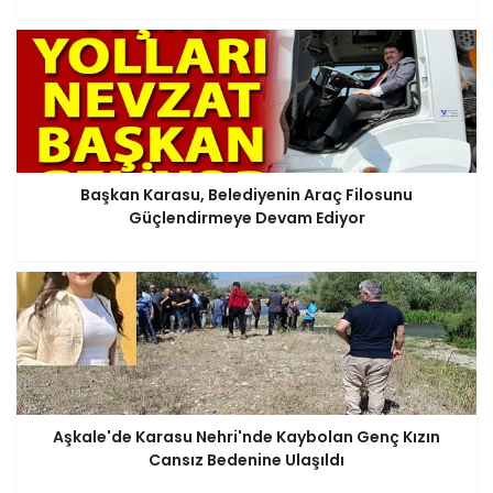
DAGC ve Palandöken
belediyesince organize
edilen kızak yarışında
renkli görüntüler yaşandı .
Başkan Karasu, Belediyenin Araç Filosunu
Güçlendirmeye Devam Ediyor
Palandöken’in Geleceğine
Aşkale'de Karasu Nehri'nde Kaybolan Genç Kızın
Muhammet Sunar İmzası:
Cansız Bedenine Ulaşıldı
Söz Gençlikte