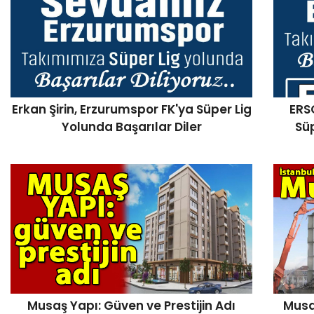
Erkan Şirin, Erzurumspor FK'ya Süper Lig
ERS
Yolunda Başarılar Diler
Süp
Musaş Yapı: Güven ve Prestijin Adı
Musa