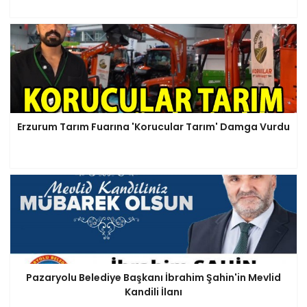
Emre Akdoğan'a Hayırlı
Olsun Ziyaretleri Devam
Ediyor
Erzurum Tarım Fuarına 'Korucular Tarım' Damga Vurdu
Emre Akdoğan'a Hayırlı
Olsun Ziyaretleri
Pazaryolu Belediye Başkanı İbrahim Şahin'in Mevlid
Kandili İlanı