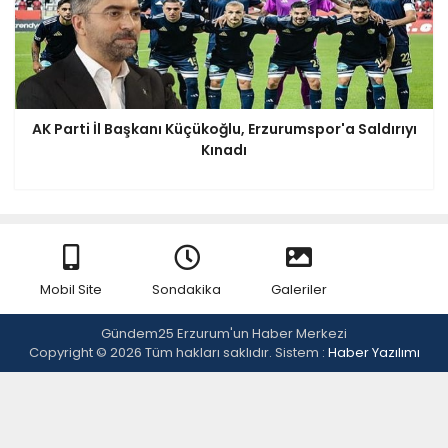
AK Parti İl Başkanı Küçükoğlu, Erzurumspor'a Saldırıyı
Kınadı
Mobil Site
Sondakika
Galeriler
Gündem25 Erzurum'un Haber Merkezi
Copyright © 2026 Tüm hakları saklıdır. Sistem :
Haber Yazılımı
Video
Yazarlar
Anketler
İletişim
Künye
Webmaster
RSS