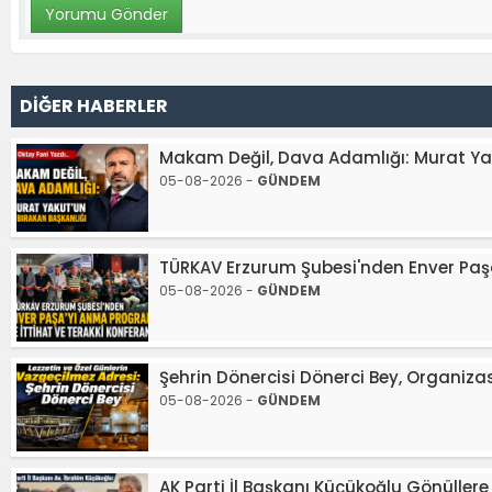
DİĞER HABERLER
Makam Değil, Dava Adamlığı: Murat Yak
05-08-2026 -
GÜNDEM
TÜRKAV Erzurum Şubesi'nden Enver Paşa
05-08-2026 -
GÜNDEM
Şehrin Dönercisi Dönerci Bey, Organiz
05-08-2026 -
GÜNDEM
AK Parti İl Başkanı Küçükoğlu Gönüller