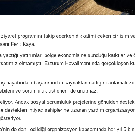
ziyaret programını takip ederken dikkatimi çeken bir isim va
nsanı Ferit Kaya.
aptığı yatırımlar, bölge ekonomisine sunduğu katkılar ve öz
satımız olmamıştı. Erzurum Havalimanı’nda gerçekleşen kıs
a iş hayatındaki başarısından kaynaklanmadığını anlamak zor
abileni ve sorumluluk üstleneni de unutmaz.
iyor. Ancak sosyal sorumluluk projelerine gönülden destek ve
ime destekten ihtiyaç sahiplerine uzanan yardım organizasyon
österiyor.
e’nin de dahil edildiği organizasyon kapsamında her yıl 5 b