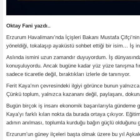
Oktay Fani yazdı..
Erzurum Havalimanı’nda İçişleri Bakanı Mustafa Çifçi’nin 
yöneldiği, tokalaşıp ayaküstü sohbet ettiği bir isim… İş i
Aslında ismini uzun zamandır duyuyordum. İş dünyasında y
konuşuluyordu. Ancak bugüne kadar yüz yüze tanışma fır
sadece ticaretle değil, bıraktıkları izlerle de tanınıyor.
Ferit Kaya’nın çevresindeki ilgiyi görünce bunun yalnızc
Çünkü toplum, yalnızca kazananı değil, paylaşanı, dokun
Bugün birçok iş insanı ekonomik başarılarıyla gündeme gel
Kaya’yı farklı kılan nokta da burada ortaya çıkıyor. Eğit
adının anılması, toplumla kurduğu bağın güçlü olduğunu g
Erzurum’un güney ilçeleri başta olmak üzere bu yıl Aşkal