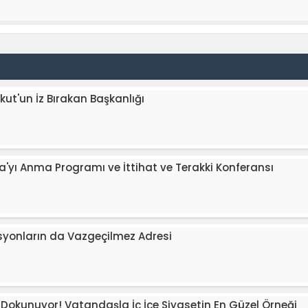
ut'un İz Bırakan Başkanlığı
'yı Anma Programı ve İttihat ve Terakki Konferansı
asyonların da Vazgeçilmez Adresi
e Dokunuyor! Vatandaşla İç İçe Siyasetin En Güzel Örneği