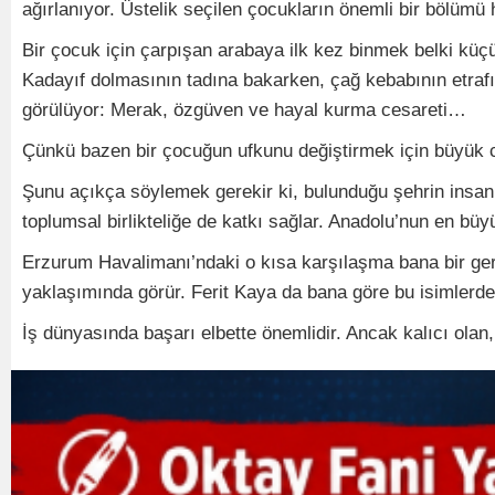
ağırlanıyor. Üstelik seçilen çocukların önemli bir bölüm
Bir çocuk için çarpışan arabaya ilk kez binmek belki küçü
Kadayıf dolmasının tadına bakarken, çağ kebabının etraf
görülüyor: Merak, özgüven ve hayal kurma cesareti…
Çünkü bazen bir çocuğun ufkunu değiştirmek için büyük cü
Şunu açıkça söylemek gerekir ki, bulunduğu şehrin insan
toplumsal birlikteliğe de katkı sağlar. Anadolu’nun en büy
Erzurum Havalimanı’ndaki o kısa karşılaşma bana bir gerçe
yaklaşımında görür. Ferit Kaya da bana göre bu isimlerden
İş dünyasında başarı elbette önemlidir. Ancak kalıcı olan, 