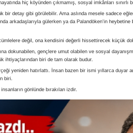
ü hayatında hiç köyünden çıkmamış, sosyal imkânları sınırlı 
k bir detay gibi görülebilir. Ama aslında mesele sadece eğlen
ında arkadaşlarıyla gülerken ya da Palandöken’in heybetine 
mlelere değil, ona kendisini değerli hissettirecek küçük dok
ına dokunabilen, gençlere umut olabilen ve sosyal dayanış
ük ihtiyaçlarından biri de tam olarak budur.
ği yeniden hatırlattı. İnsan bazen bir ismi yıllarca duyar am
 biri.
insanların gönlünde bırakılan izdir.