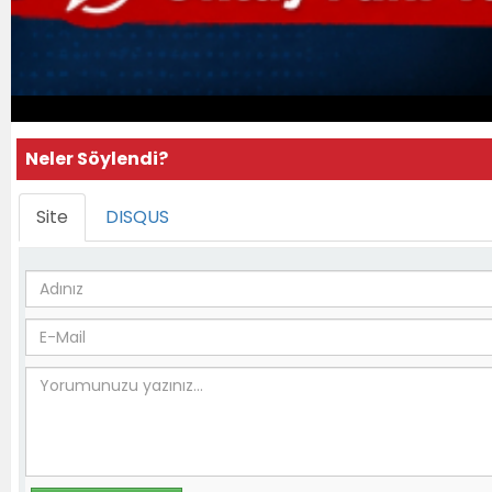
Neler Söylendi?
Site
DISQUS