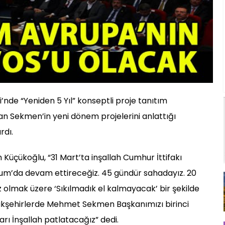
’nde “Yeniden 5 Yıl” konseptli proje tanıtım
kan Sekmen’in yeni dönem projelerini anlattığı
rdı.
 Küçükoğlu, “31 Mart’ta inşallah Cumhur İttifakı
rzurum’da devam ettireceğiz. 45 gündür sahadayız. 20
 olmak üzere ‘Sıkılmadık el kalmayacak’ bir şekilde
ükşehirlerde Mehmet Sekmen Başkanımızı birinci
rı İnşallah patlatacağız” dedi.