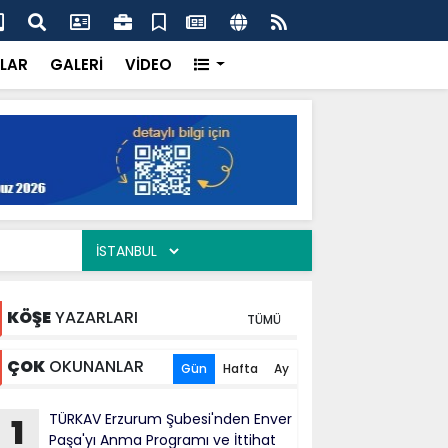
ercisi Dönerci Bey, Organizasyonların da Vazgeçilmez
AK 
Siy
LAR
GALERİ
VİDEO
KÖŞE
YAZARLARI
TÜMÜ
ÇOK
OKUNANLAR
Gün
Hafta
Ay
TÜRKAV Erzurum Şubesi'nden Enver
1
Paşa'yı Anma Programı ve İttihat