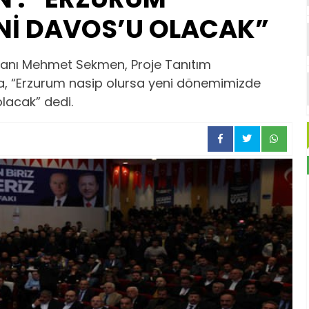
Nİ DAVOS’U OLACAK”
kanı Mehmet Sekmen, Proje Tanıtım
a, “Erzurum nasip olursa yeni dönemimizde
olacak” dedi.