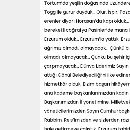
Tortum’da yeşilin doğasında Uzundere’
Togg ile gurur duyduk… Olur, İspir, Pa
erenler diyarı Horasan’da kapı olduk…
bereketli coğrafya Pasinler’de mana i
Erzurum olduk… Erzurum’la yattık, Er
ağrımız olmadı, olmayacak… Çünkü bi
olmadı, olmayacak… Çünkü bu şehir içi
çarpmayacak… Dünya Liderimiz Sayın R
attığı Gönül Belediyeciliği’ni ilke ed
hizmetkâr olduk. Bizim başarı hikâyem
ana kademe başkanlarımızdan kadın kol
Başkanımızdan İl yönetimine, Milletve
yöneticilerimizden Sayın Cumhurbaşk
Rabbim, Reis’imizden ve sizlerden razı 
hale getirmeye çalıştık. Erzurum tab