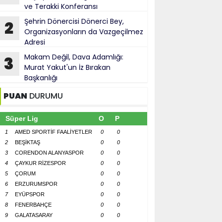
ve Terakki Konferansı
Şehrin Dönercisi Dönerci Bey,
2
Organizasyonların da Vazgeçilmez
Adresi
Makam Değil, Dava Adamlığı:
3
Murat Yakut'un İz Bırakan
Başkanlığı
PUAN
DURUMU
Süper Lig
O
P
1
AMED SPORTİF FAALİYETLER
0
0
2
BEŞİKTAŞ
0
0
3
CORENDON ALANYASPOR
0
0
4
ÇAYKUR RİZESPOR
0
0
5
ÇORUM
0
0
6
ERZURUMSPOR
0
0
7
EYÜPSPOR
0
0
8
FENERBAHÇE
0
0
9
GALATASARAY
0
0