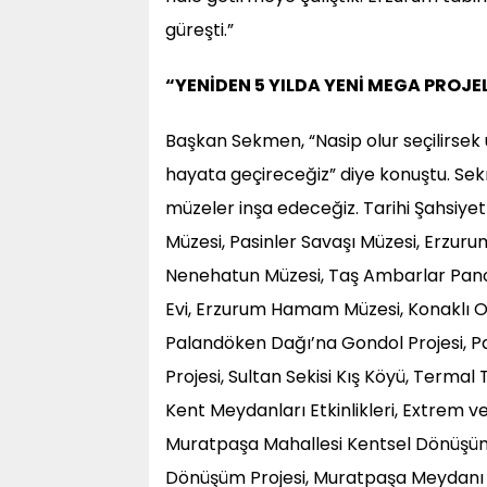
güreşti.”
“YENİDEN 5 YILDA YENİ MEGA PROJE
Başkan Sekmen, “Nasip olur seçilirse
hayata geçireceğiz” diye konuştu. Sekm
müzeler inşa edeceğiz. Tarihi Şahsiye
Müzesi, Pasinler Savaşı Müzesi, Erzuru
Nenehatun Müzesi, Taş Ambarlar Pano
Evi, Erzurum Hamam Müzesi, Konaklı O
Palandöken Dağı’na Gondol Projesi, Pa
Projesi, Sultan Sekisi Kış Köyü, Termal 
Kent Meydanları Etkinlikleri, Extrem ve
Muratpaşa Mahallesi Kentsel Dönüşüm 
Dönüşüm Projesi, Muratpaşa Meydanı 