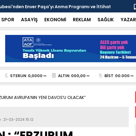
esi'nden Enver Paşa'yı Anma Programı ve İttihat
Şehrin Dön
nsı
Adresi
SPOR
ASAYİŞ
EKONOMİ
REKLAM
SAĞLIK
YAZAR
STERLIN
0,0000
ALTIN
000,00
BİST
00.000
RZURUM AVRUPA’NIN YENİ DAVOS’U OLACAK”
 : 21-03-2024 15:12
 : “ERZURUM