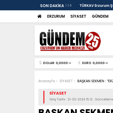
: Murat Yakut'un İz Bırakan Başkanlığı
SON DAKİKA
TÜRKAV Erzurum Şub
ve Terakki Konfera
ERZURUM
SİYASET
GÜNDEM
DOLAR
0,0000
EURO
0,0000
Anasayfa
SİYASET
BAŞKAN SEKMEN : “E
SİYASET
Giriş Tarihi : 21-03-2024 15:12 Güncelleme
BAŞKAN SEKMEN