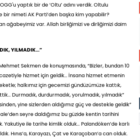
GG'u yaptık bir de ‘Oltu’ adını verdik. Oltulu
 bir nimeti AK Parti’den başka kim yapabilir?
 ağabeyimiz var. Allah birliğimizi ve dirliğimizi daim
DIK, YILMADIK…”
 Mehmet Sekmen de konuşmasında, “Bizler, bundan 10
 icazetiyle hizmet için geldik… İnsana hizmet etmenin
etle; halkımız için gecemizi gündüzümüze kattık,
ettik… Durmadık, durdurmadık, yorulmadık, yılmadık”
sinden, yine sizlerden aldığımız güç ve destekle geldik”
le’den seyre daldığımız bu güzide kentin tarihini
ık. Yakutiye ile tarihe kimlik olduk… Palandöken’de karlı
ık. Hınıs’a, Karayazı, Çat ve Karaçoban’a can olduk.