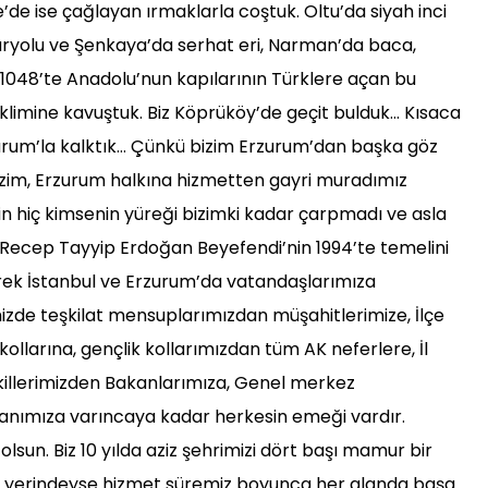
de ise çağlayan ırmaklarla coştuk. Oltu’da siyah inci
zaryolu ve Şenkaya’da serhat eri, Narman’da baca,
 1048’te Anadolu’nun kapılarının Türklere açan bu
klimine kavuştuk. Biz Köprüköy’de geçit bulduk… Kısaca
zurum’la kalktık… Çünkü bizim Erzurum’dan başka göz
zim, Erzurum halkına hizmetten gayri muradımız
n hiç kimsenin yüreği bizimki kadar çarpmadı ve asla
ecep Tayyip Erdoğan Beyefendi’nin 1994’te temelini
inerek İstanbul ve Erzurum’da vatandaşlarımıza
izde teşkilat mensuplarımızdan müşahitlerimize, İlçe
larına, gençlik kollarımızdan tüm AK neferlere, İl
killerimizden Bakanlarımıza, Genel merkez
anımıza varıncaya kadar herkesin emeği vardır.
olsun. Biz 10 yılda aziz şehrimizi dört başı mamur bir
iri yerindeyse hizmet süremiz boyunca her alanda başa