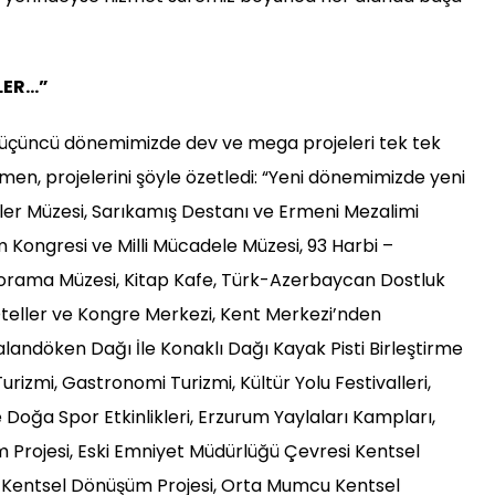
LER…”
k üçüncü dönemimizde dev ve mega projeleri tek tek
en, projelerini şöyle özetledi: “Yeni dönemimizde yeni
tler Müzesi, Sarıkamış Destanı ve Ermeni Mezalimi
m Kongresi ve Milli Mücadele Müzesi, 93 Harbi –
rama Müzesi, Kitap Kafe, Türk-Azerbaycan Dostluk
teller ve Kongre Merkezi, Kent Merkezi’nden
landöken Dağı İle Konaklı Dağı Kayak Pisti Birleştirme
Turizmi, Gastronomi Turizmi, Kültür Yolu Festivalleri,
 Doğa Spor Etkinlikleri, Erzurum Yaylaları Kampları,
Projesi, Eski Emniyet Müdürlüğü Çevresi Kentsel
Kentsel Dönüşüm Projesi, Orta Mumcu Kentsel