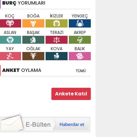
BURÇ
YORUMLARI
KOÇ
BOĞA
İKİZLER
YENGEÇ
ASLAN
BAŞAK
TERAZİ
AKREP
YAY
OĞLAK
KOVA
BALIK
ANKET
OYLAMA
TÜMÜ