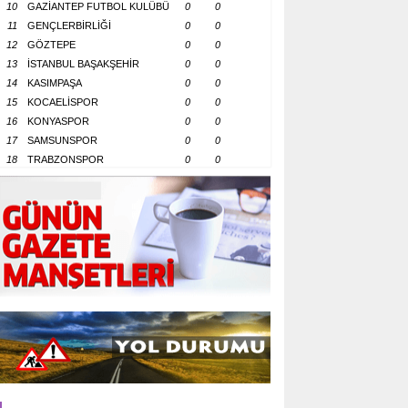
10
GAZİANTEP FUTBOL KULÜBÜ
0
0
11
GENÇLERBİRLİĞİ
0
0
12
GÖZTEPE
0
0
13
İSTANBUL BAŞAKŞEHİR
0
0
14
KASIMPAŞA
0
0
15
KOCAELİSPOR
0
0
16
KONYASPOR
0
0
17
SAMSUNSPOR
0
0
18
TRABZONSPOR
0
0