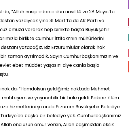
de, “Allah nasip ederse dün nasıl 14 ve 28 Mayıs’ta
 destan yazdıysak yine 31 Mart’ta da AK Parti ve
a omuz omuza vererek hep birlikte başta Büyükşehir
rımızla birlikte Cumhur İttifakı’nın mühürlerini
 destanı yazacağız. Biz Erzurumlular olarak hak
içbir zaman ayrılmadık. Sayın Cumhurbaşkanımızın ve
evlet ebet müddet yaşasın’ diye canla başla
ştu.
Altınok da, “Hamdolsun geldiğimiz noktada Mehmet
 muhteşem ve yaşanabilir bir hale geldi. Bakınız ölüm
aze hizmetlerini şu anda Erzurum Büyükşehir Belediye
 Türkiye'de başka bir belediye yok. Cumhurbaşkanımız
Allah ona uzun ömür versin, Allah başımızdan eksik