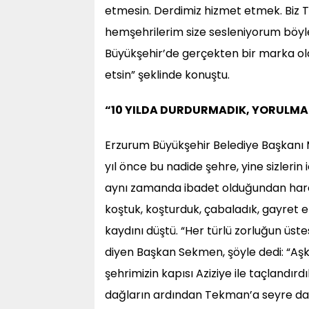
etmesin. Derdimiz hizmet etmek. Biz TO
hemşehrilerim size sesleniyorum böyle
Büyükşehir’de gerçekten bir marka olan
etsin” şeklinde konuştu.
“10 YILDA DURDURMADIK, YORULMA
Erzurum Büyükşehir Belediye Başkanı
yıl önce bu nadide şehre, yine sizlerin
aynı zamanda ibadet olduğundan harek
koştuk, koşturduk, çabaladık, gayret 
kaydını düştü. “Her türlü zorluğun üste
diyen Başkan Sekmen, şöyle dedi: “Aşka
şehrimizin kapısı Aziziye ile taçlandırd
dağların ardından Tekman’a seyre dald