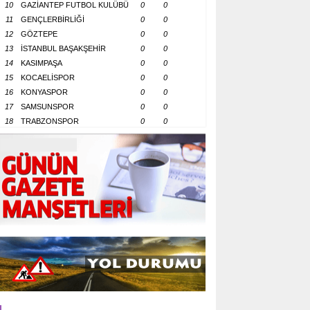
10
GAZİANTEP FUTBOL KULÜBÜ
0
0
11
GENÇLERBİRLİĞİ
0
0
12
GÖZTEPE
0
0
13
İSTANBUL BAŞAKŞEHİR
0
0
14
KASIMPAŞA
0
0
15
KOCAELİSPOR
0
0
16
KONYASPOR
0
0
17
SAMSUNSPOR
0
0
18
TRABZONSPOR
0
0