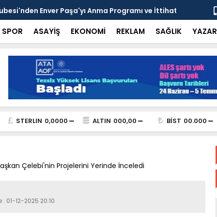
esi'nden Enver Paşa'yı Anma Programı ve İttihat
Şehrin Dön
nsı
Adresi
SPOR
ASAYİŞ
EKONOMİ
REKLAM
SAĞLIK
YAZAR
STERLIN
0,0000
ALTIN
000,00
BİST
00.000
aşkan Çelebi'nin Projelerini Yerinde İnceledi
 : 01-12-2025 20:10