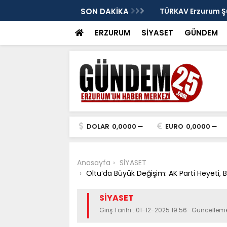
: Murat Yakut'un İz Bırakan Başkanlığı
SON DAKİKA
TÜRKAV Erzurum Şub
ve Terakki Konfera
ERZURUM
SİYASET
GÜNDEM
DOLAR
0,0000
EURO
0,0000
Anasayfa
SİYASET
Oltu’da Büyük Değişim: AK Parti Heyeti, B
SİYASET
Giriş Tarihi : 01-12-2025 19:56 Güncelleme