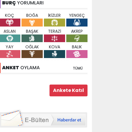
BURÇ
YORUMLARI
KOÇ
BOĞA
İKİZLER
YENGEÇ
ASLAN
BAŞAK
TERAZİ
AKREP
YAY
OĞLAK
KOVA
BALIK
ANKET
OYLAMA
TÜMÜ