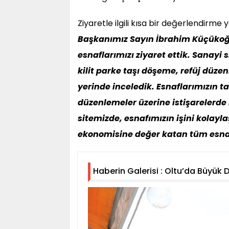
Ziyaretle ilgili kısa bir değerlendirme
Başkanımız Sayın İbrahim Küçükoğl
esnaflarımızı ziyaret ettik. Sanay
kilit parke taşı döşeme, refüj düze
yerinde inceledik. Esnaflarımızın t
düzenlemeler üzerine istişarelerd
sitemizde, esnafımızın işini kolay
ekonomisine değer katan tüm esnaf
Haberin Galerisi : Oltu’da Büyük D