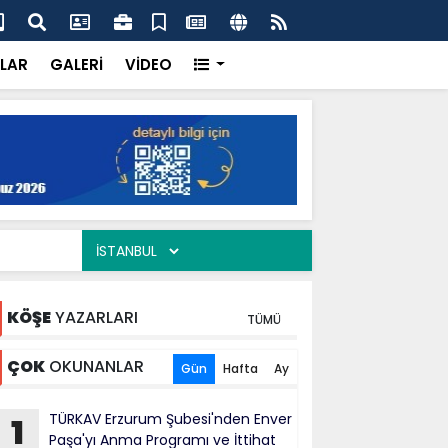
ercisi Dönerci Bey, Organizasyonların da Vazgeçilmez
AK 
Siy
LAR
GALERİ
VİDEO
KÖŞE
YAZARLARI
TÜMÜ
ÇOK
OKUNANLAR
Gün
Hafta
Ay
TÜRKAV Erzurum Şubesi'nden Enver
1
Paşa'yı Anma Programı ve İttihat