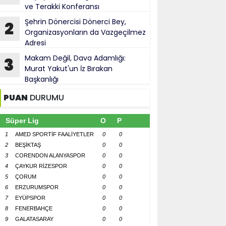
ve Terakki Konferansı
Şehrin Dönercisi Dönerci Bey,
2
Organizasyonların da Vazgeçilmez
Adresi
Makam Değil, Dava Adamlığı:
3
Murat Yakut'un İz Bırakan
Başkanlığı
PUAN
DURUMU
Süper Lig
O
P
1
AMED SPORTİF FAALİYETLER
0
0
2
BEŞİKTAŞ
0
0
3
CORENDON ALANYASPOR
0
0
4
ÇAYKUR RİZESPOR
0
0
5
ÇORUM
0
0
6
ERZURUMSPOR
0
0
7
EYÜPSPOR
0
0
8
FENERBAHÇE
0
0
9
GALATASARAY
0
0