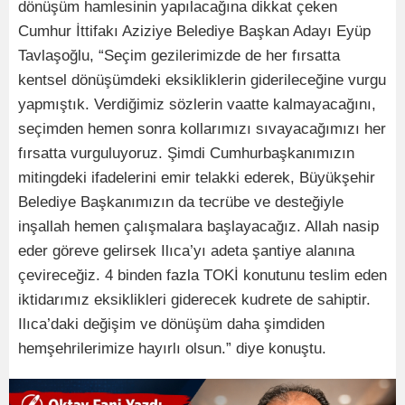
dönüşüm hamlesinin yapılacağına dikkat çeken
Cumhur İttifakı Aziziye Belediye Başkan Adayı Eyüp
Tavlaşoğlu, “Seçim gezilerimizde de her fırsatta
kentsel dönüşümdeki eksikliklerin giderileceğine vurgu
yapmıştık. Verdiğimiz sözlerin vaatte kalmayacağını,
seçimden hemen sonra kollarımızı sıvayacağımızı her
fırsatta vurguluyoruz. Şimdi Cumhurbaşkanımızın
mitingdeki ifadelerini emir telakki ederek, Büyükşehir
Belediye Başkanımızın da tecrübe ve desteğiyle
inşallah hemen çalışmalara başlayacağız. Allah nasip
eder göreve gelirsek Ilıca’yı adeta şantiye alanına
çevireceğiz. 4 binden fazla TOKİ konutunu teslim eden
iktidarımız eksiklikleri giderecek kudrete de sahiptir.
Ilıca’daki değişim ve dönüşüm daha şimdiden
hemşehrilerimize hayırlı olsun.” diye konuştu.